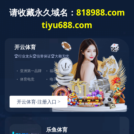
米兰·体育（ML SPORTS）官方网站
米兰·体育（ML SPORTS）官方网站
/ News
米兰·体育（ML SPORTS）官方网站-APP下载 扬中办事处正
式开业
2020-10-27 09:30:58 浏览:1571
2020
年
月
日，米兰·体育（ML SPORTS）官
10
23
方网站-APP下载 扬中办事处盛大开业。工业总部党
委副书记龚利华、飞宇电器负责人韩宇、运营总监鲁
小明等领导参加了本次开业盛典，飞宇电器代理商、
合作供应商等应邀前来祝贺。