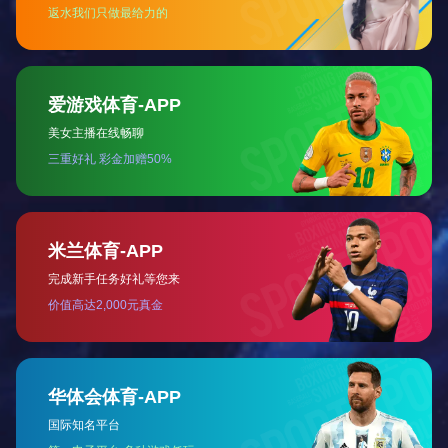
随后，飞宇电器负责人韩宇逐次介绍了到场的嘉
宾，向各位来宾对于公司的支持表示了诚挚的感谢。
韩总表示，
扬中办事处的
设立运行
，标志着一个全新
的经营及服务模式的诞生，
飞宇电器运营团队将
凭借
自身强大的实力后盾和领先的市场意识，紧密围绕百
亿战略目标，积极拓展内外销市场
，
引领公司进入一